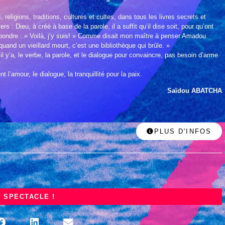
, religions, traditions, cultures et cultes, dans tous les livres secrets et
ers : Dieu, à créé à base de la parole, il a suffit qu’il dise soit, pour qu’ont
répondre : » Voilà, j’y suis! » Comme disait mon maître à penser Amadou
and un vieillard meurt, c’est une bibliothèque qui brûle. »
 y’a, le verbe, la parole, et le dialogue pour convaincre, pas besoin d’arme
t l’amour, le dialogue, la tranquillité pour la paix.
Saïdou ABATCHA
PLUS D'INFOS
 SPECTACLE !