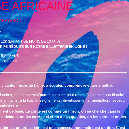
E AFRICAINE
APPYPROD
A
 ; 12€ (ENFANT DE MOINS DE 13 ANS)
ARIFS RÉDUITS SUR NOTRE BILLETTERIE EN LIGNE !
5 À 13 ANS
 13, 20 JUILLET
 vivante, miroir de l’âme, à écouter, comprendre et transmettre.
stoires, qui racontent d’autres histoires pour rendre à l’histoire son histoire.
 africains, à la fois, enseignements, divertissements, méditation, respect,
smission. »
ement de base. Le conte est comme un miroir, on se cherche dans le
es défauts, on les corrige et si on a des qualités, on les garde et on les
outer est un art, se taire est une sagesse, transmettre est un don. C’est