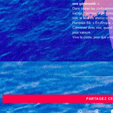
une générosité. »
Dans toutes les civilisations
sacrés, l’architecte de l’univ
voit, le néant s’animer et 
Hampâté Bâ: « En Afrique, qu
Convenez avec moi, quand il
pour vaincre.
Vive le conte, pour que viven
PARTAGEZ CE