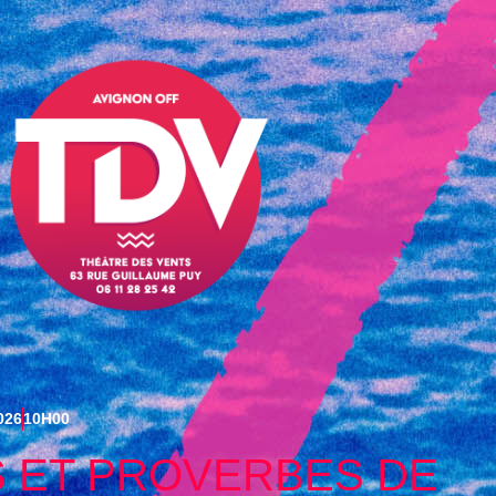
026
10H00
 ET PROVERBES DE