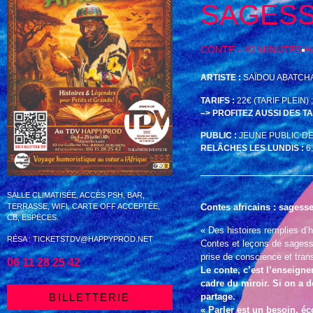
SAGESS
CONTE - 40 MINUTES
H
ARTISTE :
SAÏDOU ABATCH
TARIFS :
22€ (TARIF PLEIN)
–> PROFITEZ AUSSI DES T
PUBLIC :
JEUNE PUBLIC DE 
RELÂCHES LES LUNDIS :
6,
SALLE CLIMATISÉE, ACCÈS PSH, BAR,
Contes africains : sagesse
TERRASSE, WIFI, CARTE OFF ACCEPTÉE,
CB, ESPÈCES.
« Des histoires remplies d’hi
RÉSA : TICKETSTDV@HAPPYPROD.NET
Contes et leçons de sagesse
prise de conscience et tran
06 11 28 25 42
Le conte, c’est l’enseign
cadre du miroir. Si on a d
partage.
BILLETTERIE
« Parler est un besoin, éc