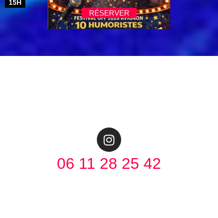
15H
RÉSERVER
Une question ? Un message ? Pour nous contacter, c’est
par ici !
06 11 28 25 42