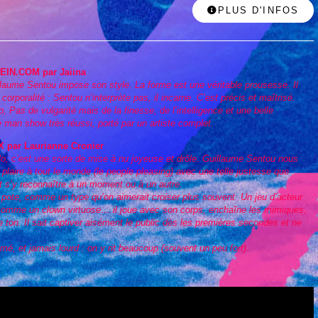
PLUS D'INFOS
IN.COM par Jaiina
uillaume Sentou impose son style. La forme est une véritable prousesse. Il
corporalité : Sentou n’interprète pas, il incarne. C’est précis et maîtrisé.
, Pas de vulgarité mais de la finesse, de l’intelligence et une belle
e man show très réussi, porté par un artiste complet.
par Laurianne Cronier
o, c’est une sorte de mise à nu joyeuse et drôle. Guillaume Sentou nous
plaire à tout le monde (le people pleasing) avec une telle justesse que
t s’y reconnaître à un moment ou à un autre.
pote, comme un type qu’on aimerait croiser plus souvent. Un jeu d’acteur
e comme un clown virtuose… il joue avec son corps, enchaîne les mimiques,
e ton. Il sait captiver aisément le public dès les premières secondes et ne
hmé, et jamais lourd : on y rit beaucoup (souvent un peu fort).