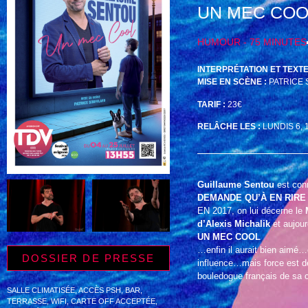
UN MEC COO
HUMOUR - 75 MINUTES
INTERPRÉTATION ET TEXTE
MISE EN SCÈNE :
PATRICE
TARIF :
23€
RELÂCHE LES :
LUNDIS 6, 
Guillaume Sentou
est con
DEMANDE QU’À EN RIRE
EN 2017, on lui décerne le
d’Alexis Michalik
et aujour
UN MEC COOL
…enfin il aurait bien aimé…êt
DOSSIER DE PRESSE
influence…mais force est de
bouledogue français de sa 
SALLE CLIMATISÉE, ACCÈS PSH, BAR,
TERRASSE, WIFI, CARTE OFF ACCEPTÉE,