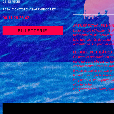
CB, ESPÈCES.
RÉSA : TICKETSTDV@HAPPYPROD.NET
06 11 28 25 42
ARTS-SPECTACLES KRINE
Drôle, affûté et habité : G
BILLETTERIE
fait montre d’une incroyable 
Loin des clichés du stand-up
authenticité. Un premier on
LE GUIDE DU THÉÂTREUX 
Ce premier spectacle en sol
parle de cette obsession de 
chacun d’entre nous pourrai
Il nous accueille comme un 
brillant, il occupe la scèn
les postures, les ruptures d
plus le lâcher.
Le spectacle est fluide, ryt