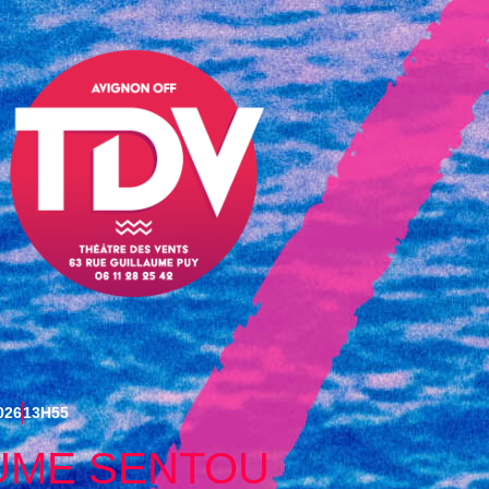
026
13H55
UME SENTOU