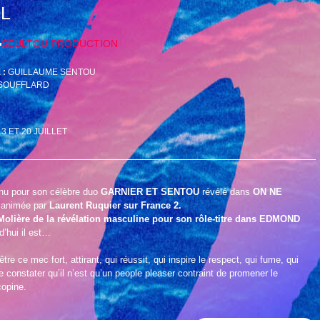
L
SEULTOU PRODUCTION
 :
GUILLAUME SENTOU
 SOUFFLARD
13 ET 20 JUILLET
nu pour son célèbre duo
GARNIER ET SENTOU
révélé dans
ON NE
animée par
Laurent Ruquier sur France 2.
Molière de la révélation masculine pour son rôle-titre dans EDMOND
d’hui il est…
re ce mec fort, attirant, qui réussit, qui inspire le respect, qui fume, qui
 constater qu’il n’est qu’un people pleaser contraint de promener le
copine.